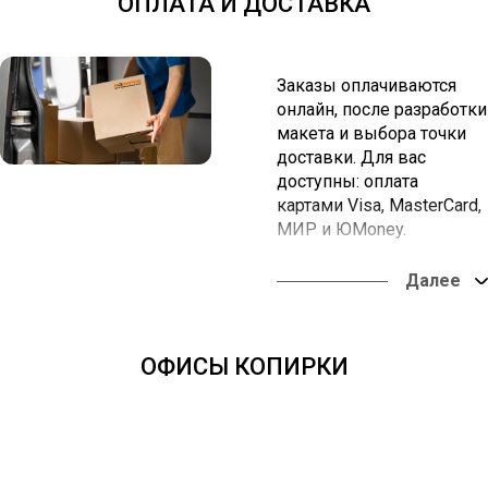
ОПЛАТА И ДОСТАВКА
Заказы оплачиваются
онлайн, после разработки
макета и выбора точки
доставки. Для вас
доступны: оплата
картами Visa, MasterCard,
МИР и ЮMoney.
Вы можете забрать заказ
в наших офисах или
оформить доставку в
любую точку России.
ОФИСЫ КОПИРКИ
Оплата онлайн из
любой точки мира.
Доставка во все
регионы России - от
одних суток.