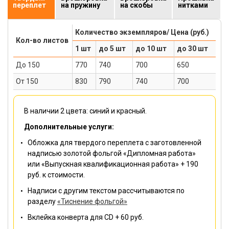
переплет
на пружину
на скобы
нитками
Количество экземпляров/ Цена (руб.)
Кол-во листов
1 шт
до 5 шт
до 10 шт
до 30 шт
До 150
770
740
700
650
От 150
830
790
740
700
В наличии 2 цвета: синий и красный.
Дополнительные услуги:
Обложка для твердого переплета с заготовленной
надписью золотой фольгой «Дипломная работа»
или «Выпускная квалификационная работа» + 190
руб. к стоимости.
Надписи с другим текстом рассчитываются по
разделу
«Тиснение фольгой»
Вклейка конверта для CD + 60 руб.