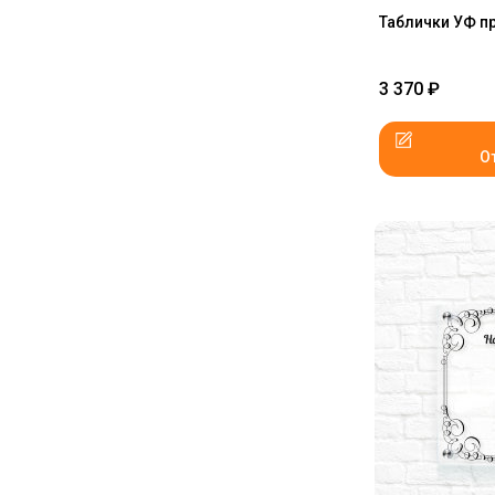
Таблички УФ п
3 370
₽
О