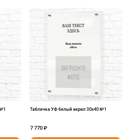
 №1
Табличка УФ белый акрил 30x40 №1
7 770
₽