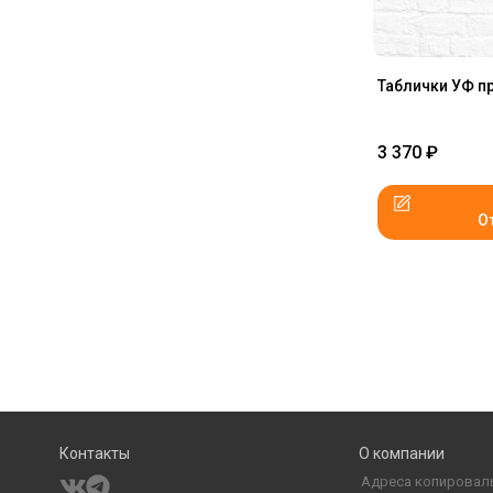
Таблички УФ п
3 370
₽
О
Контакты
О компании
Адреса копировал