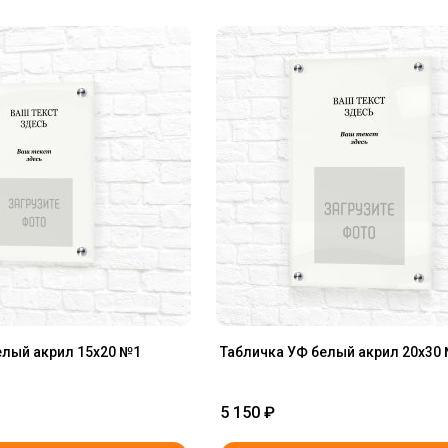
елый акрил 15x20 №1
Табличка УФ белый акрил 20x30
5 150
₽