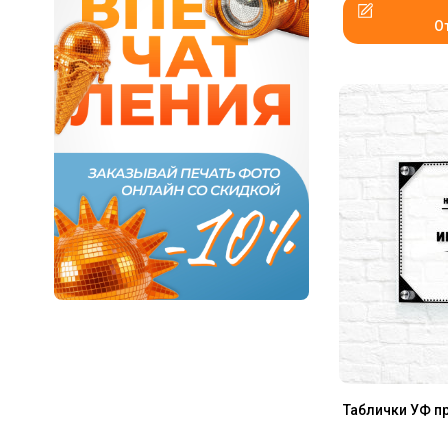
О
Таблички УФ п