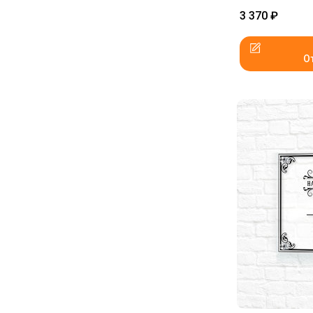
3 370
₽
О