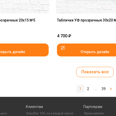
розрачные 20x15 №5
Таблички УФ прозрачные 30x20 
4 700
₽
ткрыть дизайн
Открыть дизайн
Показать все
1
2
...
39
Клиентам
Партнерам
ьных
Кешбэк 10% за каждый заказ
Франчайзинг