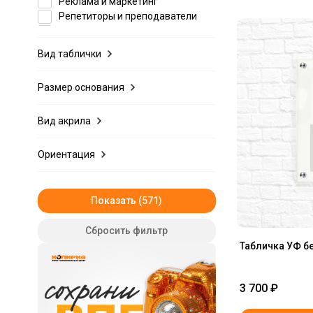
Реклама и маркетинг
Репетиторы и преподаватели
Рестораны и кафе
Салоны красоты
Вид таблички
Сельское хозяйство
Строительство и ремонт
Размер основания
Творчество и хобби
Товары для детей
Вид акрила
Товары для животных
Торговля
Туризм
Ориентация
Универсальные
Услуги населению
Финансы и страхование
Показать
Фитнес и спорт
Фотография и дизайн
Сбросить фильтр
Ювелирные украшения и
Табличка УФ б
бижутерия
Юриспруденция и политика
3 700
₽
Школа