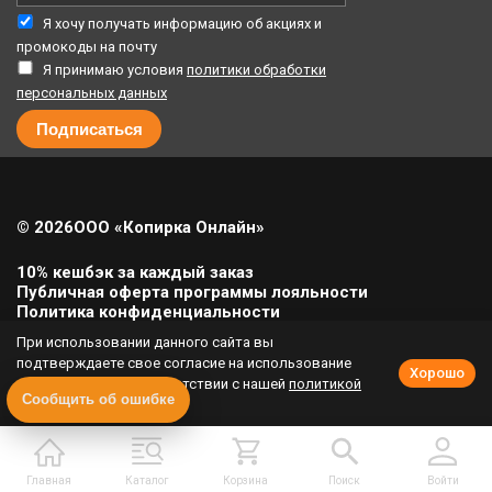
Я хочу получать информацию об акциях и
промокоды на почту
Я принимаю условия
политики обработки
персональных данных
© 2026
ООО «Копирка Онлайн»
10% кешбэк за каждый заказ
Публичная оферта программы лояльности
Политика конфиденциальности
Политика cookie
При использовании данного сайта вы
Урегулирование претензий
подтверждаете свое согласие на использование
Хорошо
cookie-файлов в соответствии с нашей
политикой
Полная версия сайта
Сообщить об ошибке
приватности
.
Главная
Каталог
Корзина
Поиск
Войти