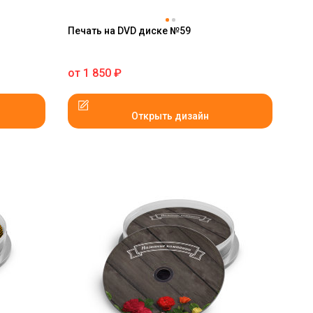
Печать на DVD диске №59
от
1 850
₽
Открыть дизайн