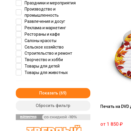
Праздники и мероприятия
Производство и
промышленность
Развлечения и досуг
Реклама и маркетинг
Рестораны и кафе
Салоны красоты
Сельское хозяйство
Строительство и ремонт
Творчество и хобби
Товары для детей
Товары для животных
Туризм
Универсальные
Финансы и страхование
Показать
Фотография и дизайн
Юриспруденция и политика
Сбросить фильтр
Печать на DVD
Школа
от
1 850
₽