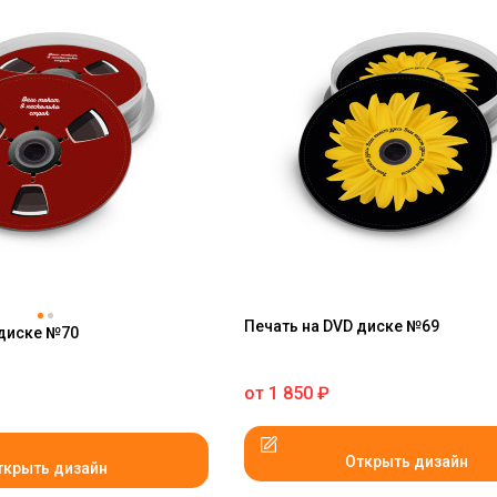
Печать на DVD диске №69
 диске №70
от
1 850
₽
Открыть дизайн
ткрыть дизайн