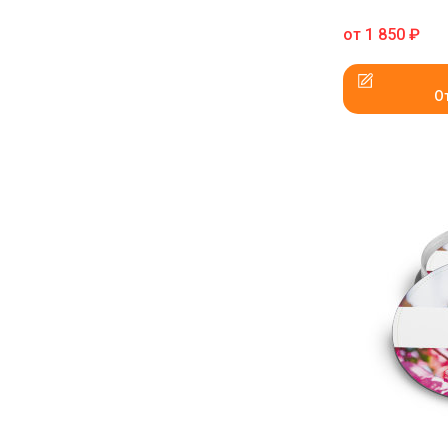
от
1 850
₽
О