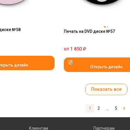
 диске №58
Печать на DVD диске №57
от
1 850
₽
ткрыть дизайн
Открыть дизайн
Показать все
1
2
...
5
Клиентам
Партнерам