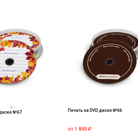
Печать на DVD диске №66
 диске №67
от
1 850
₽