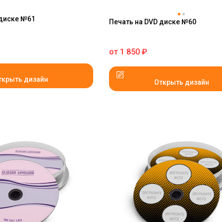
 диске №61
Печать на DVD диске №60
от
1 850
₽
ткрыть дизайн
Открыть дизайн