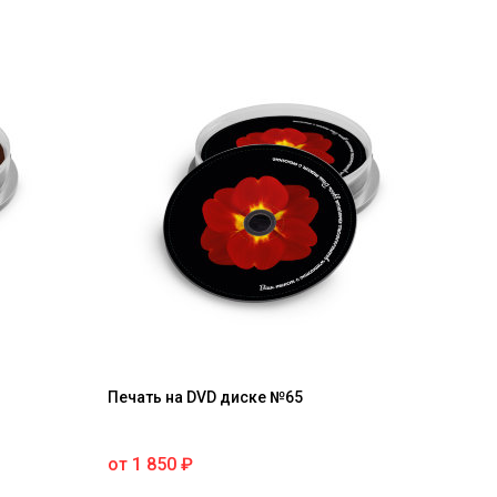
Печать на DVD диске №65
от
1 850
₽