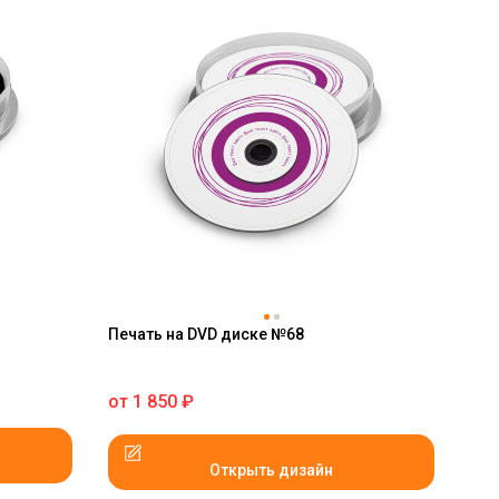
Печать на DVD диске №68
от
1 850
₽
Открыть дизайн