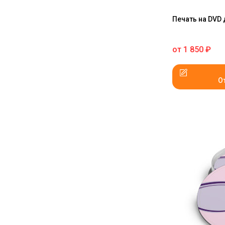
Печать на DVD
от
1 850
₽
О