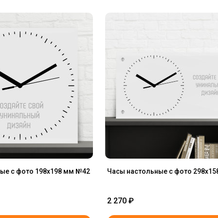
ые с фото 198х198 мм №42
Часы настольные с фото 298х15
2 270
₽