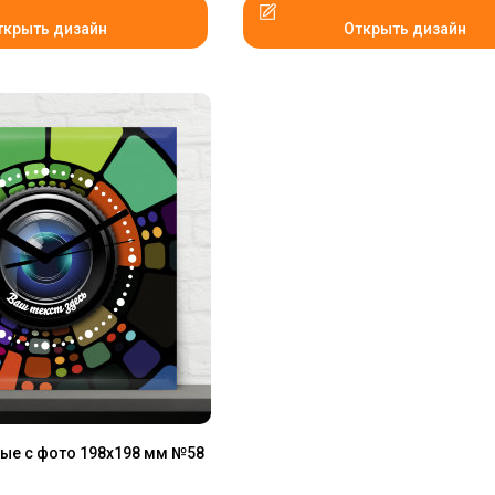
ткрыть дизайн
Открыть дизайн
ые с фото 198х198 мм №58