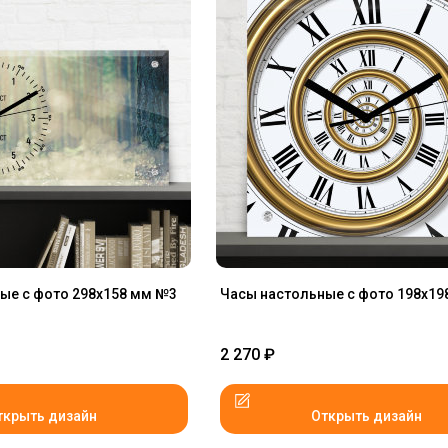
ые с фото 298х158 мм №3
Часы настольные с фото 198х19
2 270
₽
ткрыть дизайн
Открыть дизайн