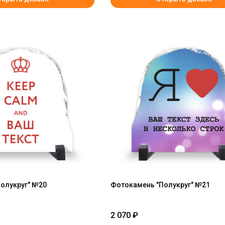
олукруг" №20
Фотокамень "Полукруг" №21
2 070
₽