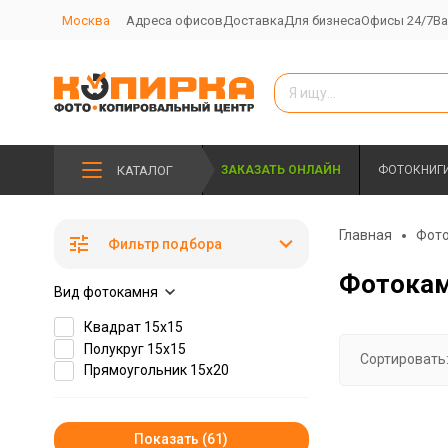
Москва
Адреса офисов
Доставка
Для бизнеса
Офисы 24/7
Ва
КАТАЛОГ
ЗАКАЗАТЬ ОНЛАЙН
ФОТОКНИГ
Главная
Фот
Фильтр подбора
Фотокам
Вид фотокамня
Квадрат 15х15
Полукруг 15х15
Сортировать
Прямоугольник 15х20
Показать