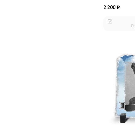
2 200
₽
О