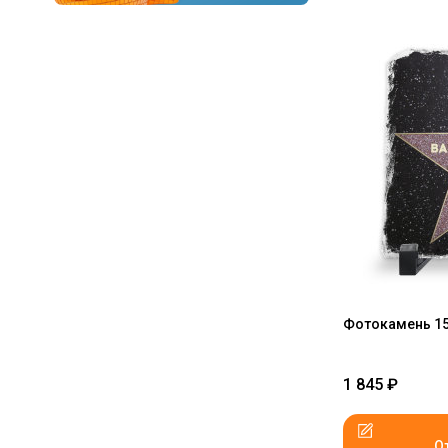
Фотокамень 15
1 845
₽
О