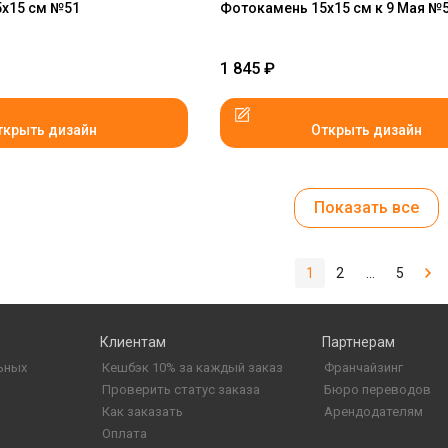
х15 см №51
Фотокамень 15х15 см к 9 Мая №
1 845
₽
ткрыть дизайн
Открыть дизайн
Показать все
1
2
...
5
Клиентам
Партнерам
ьных
Кешбэк 10% за каждый заказ
Франчайзинг
Проверить статус заказа
Бюро переводов
Как заказать
Арендодателям
Оплата