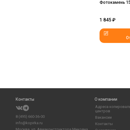
Фотокамень 15
1 845
₽
О
Контакты
О компании
Адреса копировал
центров
8 (495) 660-36-00
Вакансии
info@kopirka.ru
Контакты
Москва,
ул. Авиаконструктора Микояна,