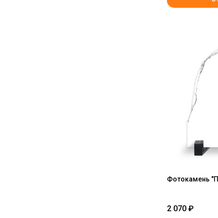
Фотокамень "П
2 070
₽