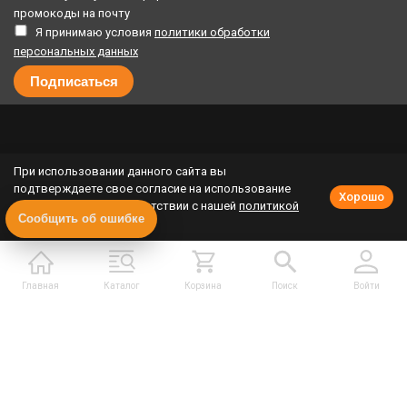
промокоды на почту
Я принимаю условия
политики обработки
персональных данных
© 2026
ООО «Копирка Онлайн»
При использовании данного сайта вы
подтверждаете свое согласие на использование
Хорошо
10% кешбэк за каждый заказ
cookie-файлов в соответствии с нашей
политикой
Публичная оферта программы лояльности
Сообщить об ошибке
приватности
.
Политика конфиденциальности
Политика cookie
Урегулирование претензий
Главная
Каталог
Корзина
Поиск
Войти
Полная версия сайта