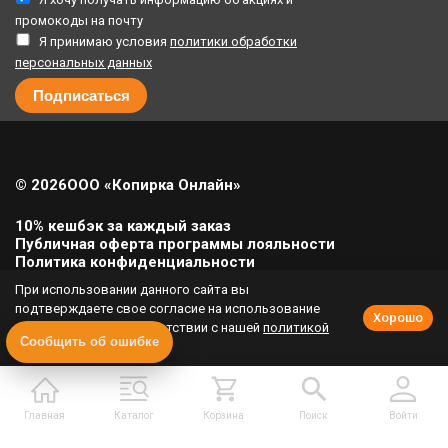
промокоды на почту
Я принимаю условия
политики обработки
персональных данных
© 2026
ООО «Копирка Онлайн»
10% кешбэк за каждый заказ
Публичная оферта программы лояльности
Политика конфиденциальности
Политика cookie
При использовании данного сайта вы
Урегулирование претензий
подтверждаете свое согласие на использование
Хорошо
cookie-файлов в соответствии с нашей
политикой
Полная версия сайта
Сообщить об ошибке
приватности
.
Главная
Каталог
Корзина
Поиск
Войти