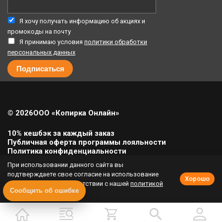
Я хочу получать информацию об акциях и
промокоды на почту
Я принимаю условия
политики обработки
персональных данных
© 2026
ООО «Копирка Онлайн»
10% кешбэк за каждый заказ
Публичная оферта программы лояльности
Политика конфиденциальности
Политика cookie
При использовании данного сайта вы
Урегулирование претензий
подтверждаете свое согласие на использование
Хорошо
cookie-файлов в соответствии с нашей
политикой
Полная версия сайта
Сообщить об ошибке
приватности
.