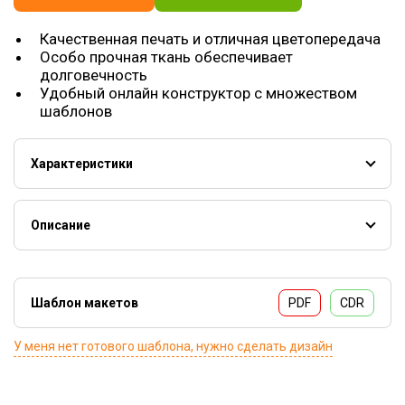
Качественная печать и отличная цветопередача
Особо прочная ткань обеспечивает
долговечность
Удобный онлайн конструктор с множеством
шаблонов
Характеристики
Материал:
полиэстер
Способ печати:
сублимация
Доступные цвета:
золотой, серебряный, красный,
Описание
синий, белый
Вымпел - наградная продукция с элементами
Размер вымпела:
22х15 см
корпоративной или отраслевой символики. Прекрасно
подходят для декорирования офисов, кабинетов. Так же
Шаблон макетов
PDF
CDR
используются как сувенирное изделие и может служить
оригинальным подарком другу или коллеге.
У меня нет готового шаблона, нужно сделать дизайн