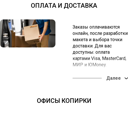
ОПЛАТА И ДОСТАВКА
Заказы оплачиваются
онлайн, после разработки
макета и выбора точки
доставки. Для вас
доступны: оплата
картами Visa, MasterCard,
МИР и ЮMoney.
Вы можете забрать заказ
в наших офисах или
оформить доставку в
любую точку России.
ОФИСЫ КОПИРКИ
Оплата онлайн из
любой точки мира.
Доставка во все
регионы России - от