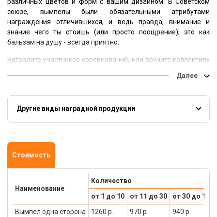
различных цветов и форм с вашим дизайном. В Советском
союзе, вымпелы были обязательными атрибутами
награждения отличившихся, и ведь правда, внимание и
знание чего ты стоишь (или просто поощрение), это как
бальзам на душу - всегда приятно.
Наградите участников соревнований, или вручите коллективу
как символический знак признания достигнутых успехов.
Заказать Вы можете у нас на сайте или же позвонить по
номеру горячей линии 8 (495) 660 36 00
Другие виды наградной продукции
Медали
Плакетки
Кубки
Стоимость
Количество
Наименование
от 1 до 10
от 11 до 30
от 30 до 100
Вымпел одна сторона
1260 р.
970 р.
940 р.