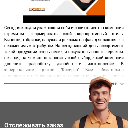
Сегодня каждая уважающая себя и своих клиентов компания
стремится сформировать свой корпоративный стиль.
Вывески, таблички, наружная реклама на фасад являются его
незаменимым атрибутом. На сегодняшний день ассортимент
такой продукции очень велик, и покупатель просто теряется,
не зная, на чем же остановить свой выбор, какой компании
доверить разработку дизайна и изготовление. В
копировальном центре "Копирка" Вам обязательно
предложат огромное количество вариантов, различающихся
ценой, качеством, сроком службы, материалом основы.
В последние годы правилом хорошего тона стало не только
использование вывесок на фасад, но и офисных указателей.
Они помогут сориентироваться в запутанных коридорах
больших офисов не только сотрудникам, но и, что гораздо
более важно, клиентам. Чаще всего такие таблички
изготавливаются из пластика и закрепляются с помощью
Отслеживать заказ