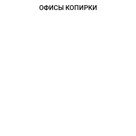
любую точку России.
ОФИСЫ КОПИРКИ
Оплата онлайн из
любой точки мира.
Доставка во все
регионы России - от
одних суток.