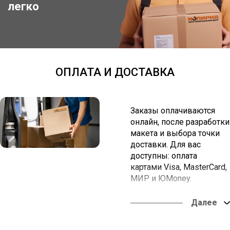
двусторонней клейкой ленты. Тем не менее, иногда
Отследить заказ
легко
используется и более дорогой материал с целью подчеркнуть
особый стиль и уровень фирмы, а также ее успешность и
финансовую стабильность.
ОПЛАТА И ДОСТАВКА
Заказы оплачиваются
онлайн, после разработки
макета и выбора точки
доставки. Для вас
доступны: оплата
картами Visa, MasterCard,
МИР и ЮMoney.
Вы можете забрать заказ
в наших офисах или
оформить доставку в