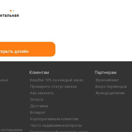
онтальная
ткрыть дизайн
Клиентам
Партнерам
ьных
Кешбэк 10% за каждый заказ
Франчайзинг
Проверить статус заказа
Бюро переводов
Как заказать
Арендодателям
Оплата
Доставка
Возврат
Корпоративным клиентам
Часто задаваемые вопросы
 соглашение
Политика конфиденциальности