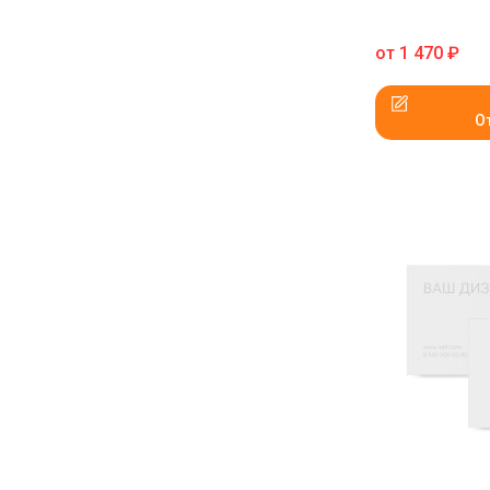
от
1 470
₽
О