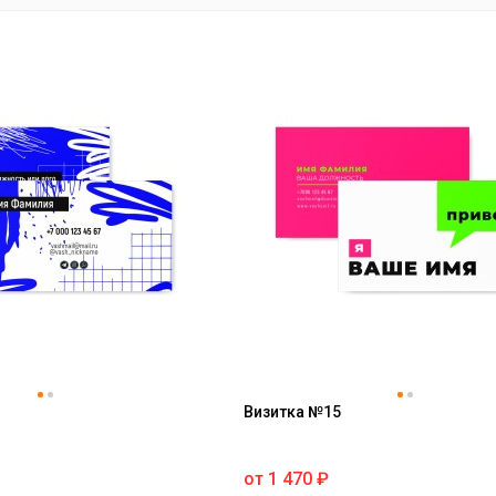
Визитка №15
от
1 470
₽