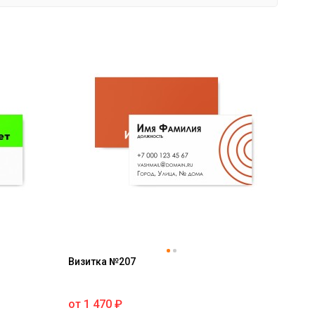
Визитка №207
от
1 470
₽