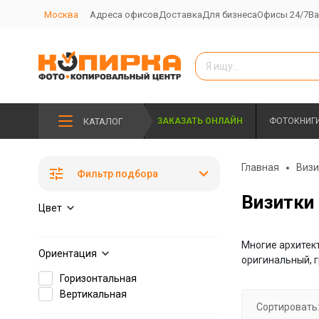
Москва
Адреса офисов
Доставка
Для бизнеса
Офисы 24/7
Ва
КАТАЛОГ
ЗАКАЗАТЬ ОНЛАЙН
ФОТОКНИГ
Главная
Визи
Фильтр подбора
Визитки
Цвет
Многие архитект
Ориентация
оригинальный, 
Горизонтальная
Вертикальная
Сортировать