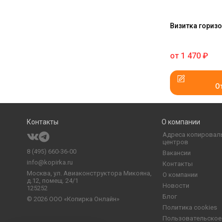
Визитка гориз
от
1 470
₽
О
Контакты
О компании
Адреса копировал
центров
8 (495) 660-36-00
Вакансии
info@kopirka.ru
Контакты
Москва,
ул. Авиаконструктора Микояна,
О компании
д.12, помещ. 24/1
Новости
125252
Блог
© 2026
ООО «Копирка Онлайн»
Политика cookies
Пользовательское