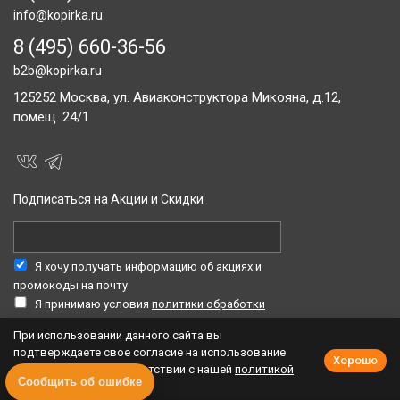
info@kopirka.ru
8 (495) 660-36-56
b2b@kopirka.ru
125252
Москва,
ул. Авиаконструктора Микояна, д.12,
помещ. 24/1
Подписаться на Акции и Скидки
Я хочу получать информацию об акциях и
промокоды на почту
Я принимаю условия
политики обработки
персональных данных
При использовании данного сайта вы
подтверждаете свое согласие на использование
Хорошо
cookie-файлов в соответствии с нашей
политикой
Сообщить об ошибке
приватности
.