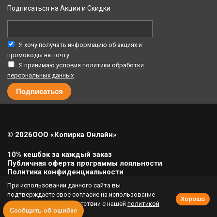
Подписаться на Акции и Скидки
Я хочу получать информацию об акциях и
промокоды на почту
Я принимаю условия
политики обработки
персональных данных
© 2026
ООО «Копирка Онлайн»
10% кешбэк за каждый заказ
Публичная оферта программы лояльности
Политика конфиденциальности
Политика cookie
При использовании данного сайта вы
Урегулирование претензий
подтверждаете свое согласие на использование
Хорошо
cookie-файлов в соответствии с нашей
политикой
Полная версия сайта
Сообщить об ошибке
приватности
.