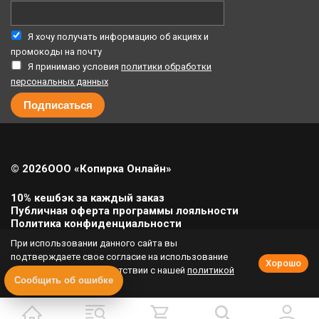
Я хочу получать информацию об акциях и
промокоды на почту
Я принимаю условия
политики обработки
персональных данных
© 2026
ООО «Копирка Онлайн»
10% кешбэк за каждый заказ
Публичная оферта программы лояльности
Политика конфиденциальности
Политика cookie
При использовании данного сайта вы
Урегулирование претензий
подтверждаете свое согласие на использование
Хорошо
cookie-файлов в соответствии с нашей
политикой
Полная версия сайта
Сообщить об ошибке
приватности
.