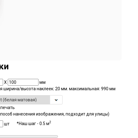
ки
X
мм
 ширина/высота наклеек: 20 мм. максимальная: 990 мм
 печать
способ нанесения изображения, подходит для улицы)
2
*Наш шаг - 0.5 м
шт