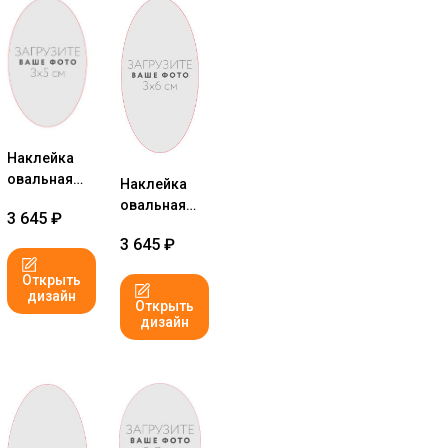
Наклейка
овальная
Наклейка
3x5 см №1
овальная
3 645
₽
3x6 см №1
3 645
₽
Открыть
дизайн
Открыть
дизайн