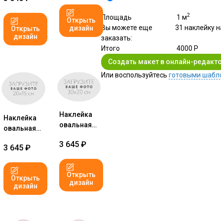
2
Площадь
1
м
Открыть
Вы можете еще
31
наклейку
н
дизайн
Открыть
дизайн
заказать:
Итого
4000
Р
Или воспользуйтесь
готовыми шабл
Наклейка
Наклейка
овальная
овальная
30x20 см
20x15 см
3 645
₽
№1
3 645
₽
№1
Открыть
Открыть
дизайн
дизайн