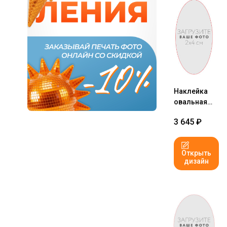
Наклейка
овальная
2x4 см №1
3 645
₽
Открыть
дизайн