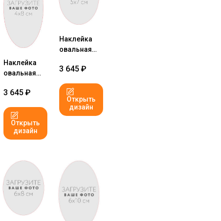
Наклейка
овальная
5x7 см №1
Наклейка
3 645
₽
овальная
4x8 см №1
3 645
₽
Открыть
дизайн
Открыть
дизайн