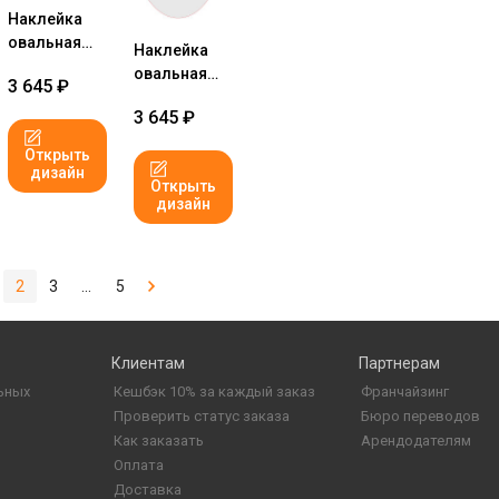
Наклейка
овальная
Наклейка
6x8 см №1
овальная
3 645
₽
6x10 см №1
3 645
₽
Открыть
дизайн
Открыть
дизайн
2
3
...
5
Клиентам
Партнерам
ьных
Кешбэк 10% за каждый заказ
Франчайзинг
Проверить статус заказа
Бюро переводов
Как заказать
Арендодателям
Оплата
Доставка