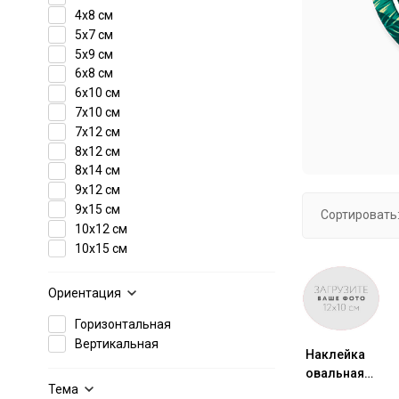
4x8 см
5x7 см
5x9 см
6x8 см
6x10 см
7x10 см
7x12 см
8x12 см
8x14 см
9x12 см
9x15 см
Сортировать
10x12 см
10x15 см
10x21 см
12x15 см
Ориентация
15x20 см
Горизонтальная
20x30 см
Вертикальная
Наклейка
овальная
Тема
12x10 см