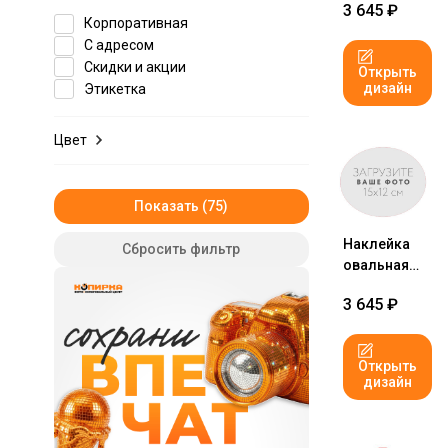
3 645
₽
№1
Корпоративная
С адресом
Скидки и акции
Открыть
дизайн
Этикетка
Цвет
Показать
Наклейка
Сбросить фильтр
овальная
15x12 см
3 645
₽
№1
Открыть
дизайн