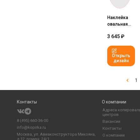
Наклейка
овальная
5x9 см №1
3 645
₽
Открыть
дизайн
1
Контакты
О компании
Адреса копировал
центров
8 (495) 660-36-00
Вакансии
info@kopirka.ru
Контакты
Москва,
ул. Авиаконструктора Микояна,
О компании
д.12, помещ. 24/1