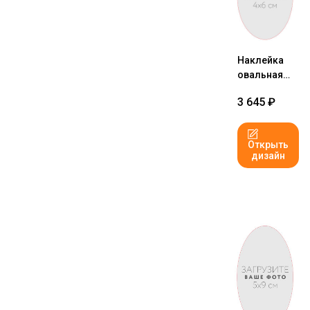
Наклейка
овальная
4x6 см №1
3 645
₽
Открыть
дизайн