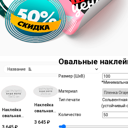
Овальные наклей
:
Название
Размер
(ШхВ)
*Минимальная
Материал
Тип печати
Cольвентная
Наклейка
(устойчивый 
Наклейка
овальная
Количество
овальная
21x10 см
15x10 см
3 645
₽
№1
3 645
₽
№1