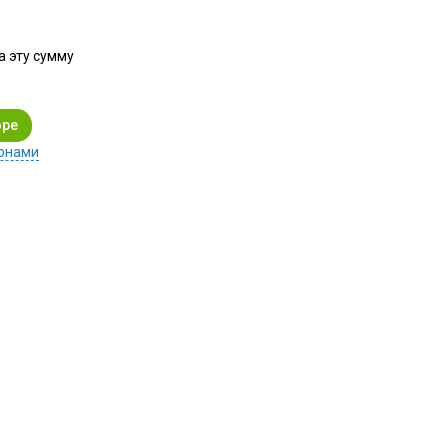
а эту сумму
онами