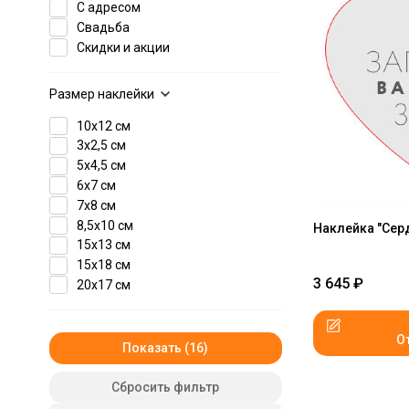
С адресом
Свадьба
Скидки и акции
Размер наклейки
10x12 см
3x2,5 см
5x4,5 см
6x7 см
7x8 см
8,5x10 см
Наклейка "Серд
15x13 см
15х18 см
3 645
₽
20х17 см
О
Показать
Сбросить фильтр