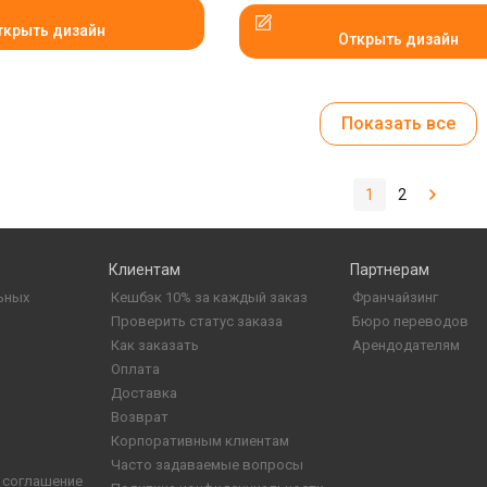
ткрыть дизайн
Открыть дизайн
Показать все
1
2
Клиентам
Партнерам
ьных
Кешбэк 10% за каждый заказ
Франчайзинг
Проверить статус заказа
Бюро переводов
Как заказать
Арендодателям
Оплата
Доставка
Возврат
Корпоративным клиентам
Часто задаваемые вопросы
 соглашение