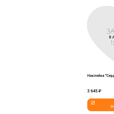
Наклейка "Серд
3 645
₽
О