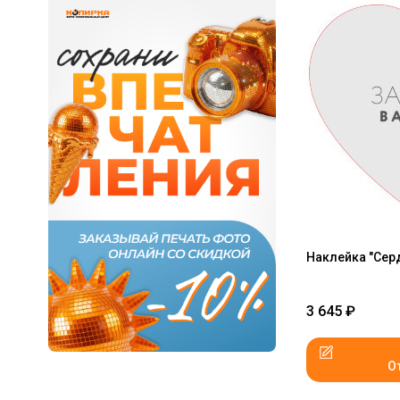
Наклейка "Сер
3 645
₽
О