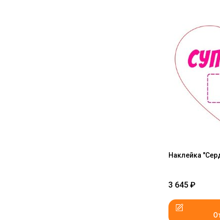
Наклейка "Серд
3 645
₽
О