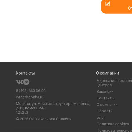
О
Контакты
О компании
Адреса копировал
центров
8 (495) 660-36-00
Вакансии
info@kopirka.ru
Контакты
Москва,
ул. Авиаконструктора Микояна,
О компании
д.12, помещ. 24/1
Новости
125252
Блог
© 2026
ООО «Копирка Онлайн»
Политика cookies
Пользовательское