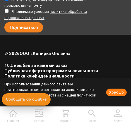
промокоды на почту
Я принимаю условия
политики обработки
персональных данных
© 2026
ООО «Копирка Онлайн»
10% кешбэк за каждый заказ
Публичная оферта программы лояльности
Политика конфиденциальности
Политика cookie
При использовании данного сайта вы
Урегулирование претензий
подтверждаете свое согласие на использование
Хорошо
cookie-файлов в соответствии с нашей
политикой
Полная версия сайта
Сообщить об ошибке
приватности
.
Главная
Каталог
Корзина
Поиск
Войти