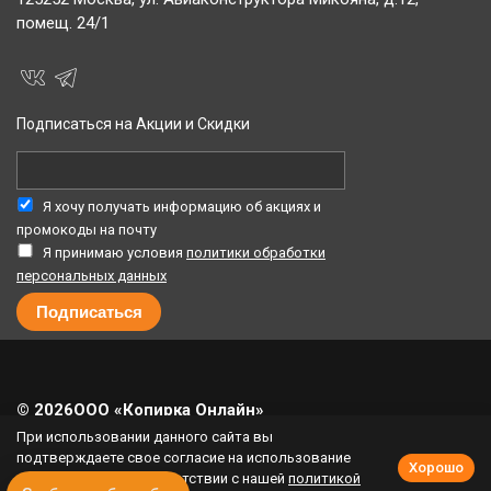
помещ. 24/1
Подписаться на Акции и Скидки
Я хочу получать информацию об акциях и
промокоды на почту
Я принимаю условия
политики обработки
персональных данных
© 2026
ООО «Копирка Онлайн»
При использовании данного сайта вы
10% кешбэк за каждый заказ
подтверждаете свое согласие на использование
Хорошо
Публичная оферта программы лояльности
cookie-файлов в соответствии с нашей
политикой