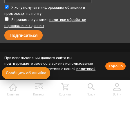
Я хочу получать информацию об акциях и
промокоды на почту
Я принимаю условия
политики обработки
персональных данных
При использовании данного сайта вы
© 2026
ООО «Копирка Онлайн»
подтверждаете свое согласие на использование
Хорошо
cookie-файлов в соответствии с нашей
политикой
10% кешбэк за каждый заказ
Сообщить об ошибке
приватности
.
Публичная оферта программы лояльности
Политика конфиденциальности
Политика cookie
Урегулирование претензий
Главная
Каталог
Корзина
Поиск
Войти
Полная версия сайта