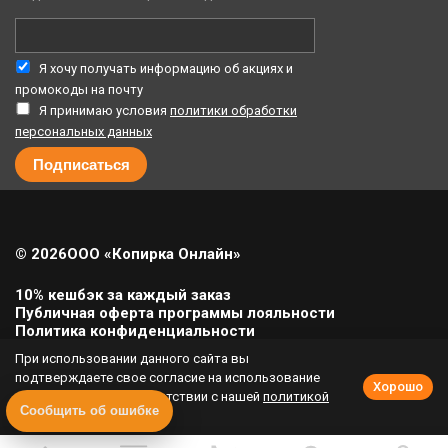
Я хочу получать информацию об акциях и
промокоды на почту
Я принимаю условия
политики обработки
персональных данных
© 2026
ООО «Копирка Онлайн»
10% кешбэк за каждый заказ
Публичная оферта программы лояльности
Политика конфиденциальности
Политика cookie
При использовании данного сайта вы
Урегулирование претензий
подтверждаете свое согласие на использование
Хорошо
cookie-файлов в соответствии с нашей
политикой
Полная версия сайта
Сообщить об ошибке
приватности
.