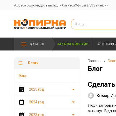
Адреса офисов
Доставка
Для бизнеса
Офисы 24/7
Вакансии
КАТАЛОГ
ЗАКАЗАТЬ ОНЛАЙН
ФОТОКНИГ
Главная
Блог
Блоги
Блог
Блог
Сделать 
2025 год
Комар Ир
2024 год
Люди, которые н
оттиску». В дан
2023 год