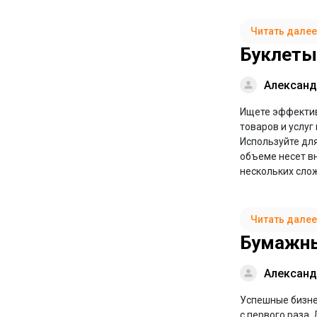
Читать далее
Буклеты
Александ
Ищете эффектив
товаров и услу
Используйте дл
объеме несет в
нескольких сло
Читать далее
Бумажны
Александ
Успешные бизне
с первого раза.