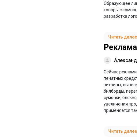
Образующее лиц
товары с компан
разработка лого
Читать далее
Реклама
Александ
Сейчас рекламир
печатных средст
витрины, вывеск
билборды, пере
сумочки, блокно
увеличения прод
применяется та
Читать далее