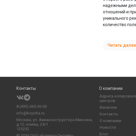
надежными дело
отношений и пр
уникального ре
количество поле
Читать далее
Контакты
О компании
Адреса копировал
центров
8 (495) 660-36-00
Вакансии
info@kopirka.ru
Контакты
Москва,
ул. Авиаконструктора Микояна,
О компании
д.12, помещ. 24/1
Новости
125252
Блог
© 2026
ООО «Копирка Онлайн»