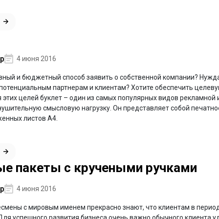
р
4 июня 2016
ный и бюджетный способ заявить о собственной компании? Нужда
г потенциальным партнерам и клиентам? Хотите обеспечить целе
я этих целей буклет – один из самых популярных видов рекламно
нушительную смысловую нагрузку. Он представляет собой печатно
женных листов А4.
е пакеты с кручеными ручками
р
4 июня 2016
смены с мировым именем прекрасно знают, что клиентам в период
 Для успешного развития бизнеса очень важно обычного клиента у