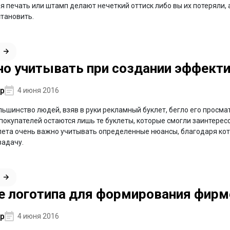
я печать или штамп делают нечеткий оттиск либо вы их потеряли, а
тановить.
но учитывать при создании эффекти
р
4 июня 2016
льшинство людей, взяв в руки рекламный буклет, бегло его просма
окупателей остаются лишь те буклеты, которые смогли заинтересо
лета очень важно учитывать определенные нюансы, благодаря ко
задачу.
е логотипа для формирования фирм
р
4 июня 2016