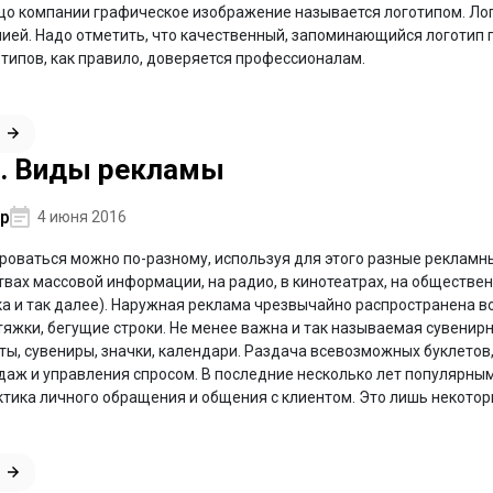
о компании графическое изображение называется логотипом. Ло
ией. Надо отметить, что качественный, запоминающийся логотип 
типов, как правило, доверяется профессионалам.
. Виды рекламы
р
4 июня 2016
оваться можно по-разному, используя для этого разные рекламны
вах массовой информации, на радио, в кинотеатрах, на обществен
а и так далее). Наружная реклама чрезвычайно распространена во
тяжки, бегущие строки. Не менее важна и так называемая сувенир
ты, сувениры, значки, календари. Раздача всевозможных буклетов,
аж и управления спросом. В последние несколько лет популярным 
ктика личного обращения и общения с клиентом. Это лишь некото