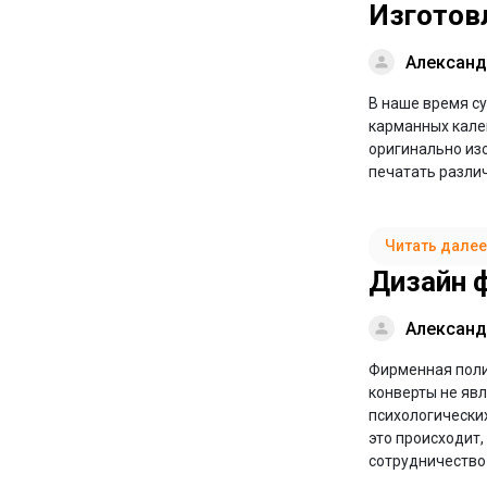
Изготов
Александ
В наше время с
карманных кален
оригинально из
печатать разли
Читать далее
Дизайн 
Александ
Фирменная поли
конверты не явл
психологических
это происходит,
сотрудничество 