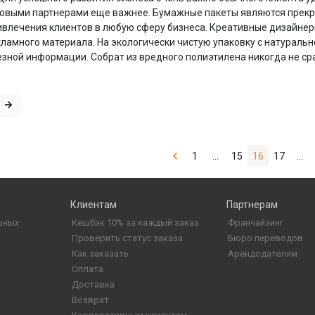
выми партнерами еще важнее. Бумажные пакеты являются прекр
ивлечения клиентов в любую сферу бизнеса. Креативные дизайне
кламного материала. На экологически чистую упаковку с натураль
зной информации. Собрат из вредного полиэтилена никогда не сра
1
...
15
16
17
...
Клиентам
Партнерам
ьных
Кешбэк 10% за каждый заказ
Франчайзинг
Проверить статус заказа
Бюро переводов
Как заказать
Арендодателям
Оплата
Доставка
Возврат