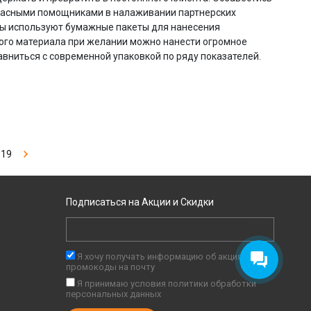
асными помощниками в налаживании партнерских
ры используют бумажные пакеты для нанесения
ного материала при желании можно нанести огромное
вниться с современной упаковкой по ряду показателей.
19
Подписаться на Акции и Скидки
Я хочу получать информацию об акциях и
промокоды на почту
Я принимаю условия
политики обработки
персональных данных