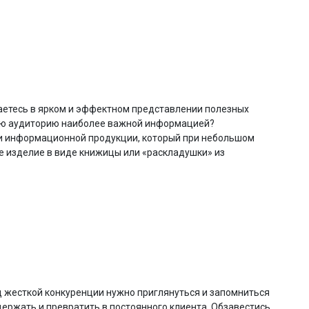
етесь в ярком и эффектном представлении полезных
вую аудиторию наиболее важной информацией?
й и информационной продукции, который при небольшом
е изделие в виде книжицы или «раскладушки» из
 жесткой конкуренции нужно приглянуться и запомниться
держать и превратить в постоянного клиента. Обзавестись