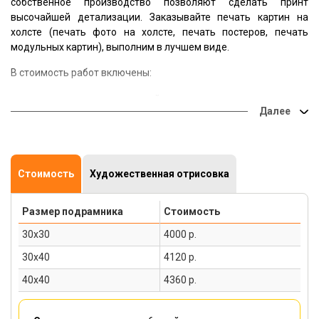
собственное производство позволяют сделать принт
высочайшей детализации. Заказывайте печать картин на
холсте (печать фото на холсте, печать постеров, печать
модульных картин), выполним в лучшем виде.
В стоимость работ включены:
печать на холсте матовой текстуры;
подрамник из натуральной срощенной древесины;
натяжка холста на подрамник, крепление.
Стоимость
Художественная отрисовка
Размер подрамника
Стоимость
30х30
4000 р.
30х40
4120 р.
40х40
4360 р.