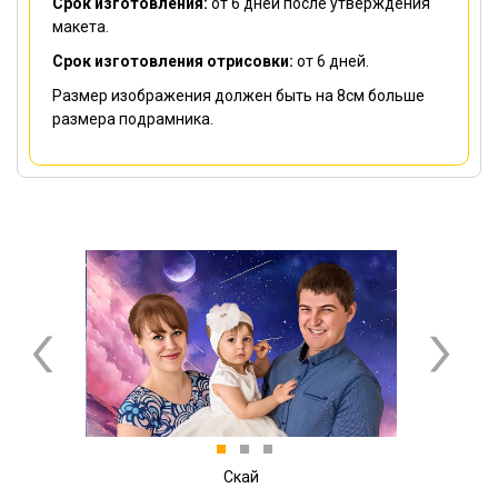
Срок изготовления:
от 6 дней
после утверждения
макета.
Срок изготовления отрисовки:
от 6 дней
.
Размер изображения должен быть на 8см больше
размера подрамника.
Previous
Next
1
2
3
Скай