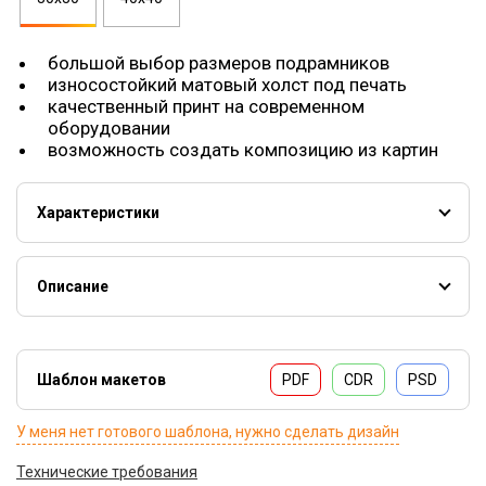
большой выбор размеров подрамников
износостойкий матовый холст под печать
качественный принт на современном
оборудовании
возможность создать композицию из картин
Характеристики
Рейка подрамника
сосна, 1 сорт, без сучков, сращенная
Холст
матовый искусственный синтетический
Описание
Плотность
260 гр
Фото на холсте - это отличный подарок на любой
праздник, который хорошо впишется в любой интерьер.
Цвет
Белый
Шаблон макетов
PDF
CDR
PSD
Марка
DLC
Размеры
от 30х30 см до 40х40 см
У меня нет готового шаблона, нужно сделать дизайн
Технические требования