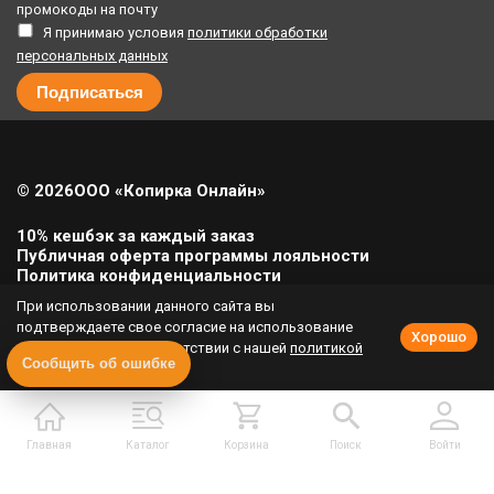
промокоды на почту
Я принимаю условия
политики обработки
персональных данных
© 2026
ООО «Копирка Онлайн»
10% кешбэк за каждый заказ
Публичная оферта программы лояльности
Политика конфиденциальности
Политика cookie
При использовании данного сайта вы
Урегулирование претензий
подтверждаете свое согласие на использование
Хорошо
cookie-файлов в соответствии с нашей
политикой
Полная версия сайта
Сообщить об ошибке
приватности
.
Главная
Каталог
Корзина
Поиск
Войти