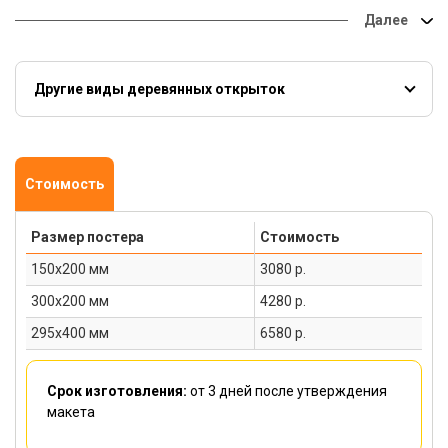
Ультрафиолетовые краски, которые наносятся на основание,
абсолютно безопасны и не имеют запаха, а в сочетании с
деревом позволяют создавать полностью экологичное
изделие.
Другие виды деревянных открыток
Картина на дереве порадует любого и послужит прекрасным
Деревянные открытки
напоминанием памятного события.
Стоимость
Размер постера
Стоимость
150х200 мм
3080 р.
300х200 мм
4280 р.
295х400 мм
6580 р.
Срок изготовления:
от 3 дней
после утверждения
макета