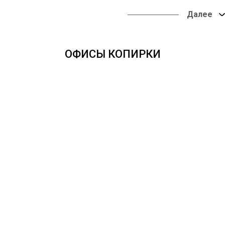
Вы можете забрать заказ
в наших офисах или
оформить доставку в
любую точку России.
ОФИСЫ КОПИРКИ
Оплата онлайн из
любой точки мира.
Доставка во все
регионы России - от
одних суток.