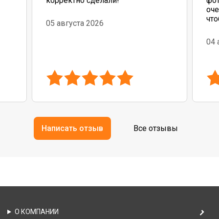
корректно сделали!
фот
оче
что
05 августа 2026
до
04 
Написать отзыв
Все отзывы
О КОМПАНИИ