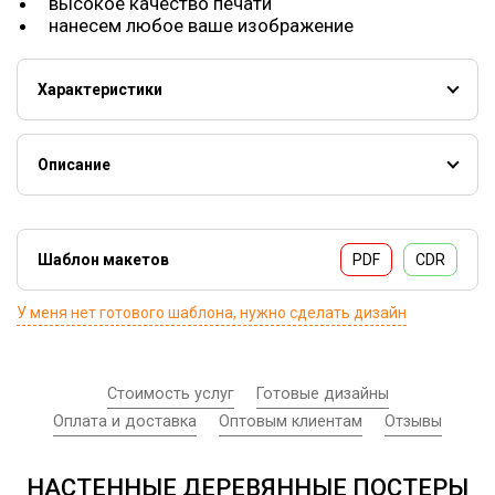
высокое качество печати
нанесем любое ваше изображение
Характеристики
Печать на дереве 'постеры'
Размеры
150х200; 300х200;295х400 мм
Описание
Толщина
15 мм
Деревянный постер - эко-аксессуар современного
интерьера, увеличивающий свою популярность год от
Способ нанесения
УФ-печать
года. Прекрасно подойдет как подарок. А возможность
Шаблон макетов
PDF
CDR
нанесения любых изображений делает реальным
воплощения ваших самых смелый идей дизайн.
У меня нет готового шаблона, нужно сделать дизайн
Дерзайте!
Стоимость услуг
Готовые дизайны
Оплата и доставка
Оптовым клиентам
Отзывы
НАСТЕННЫЕ ДЕРЕВЯННЫЕ ПОСТЕРЫ