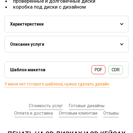
проверенные и долговечные диски
коробка под диски с дизайном
Характеристики
Печать на CD
Печать на CD
DVD(объем 4,7Гб)\CD(объем 700мб)
Описание услуги
Способ нанесения:
УФ-печать
Минимальный заказ: 5 шт.
Стоимость указана за 1 прогон печати cmyk (без
Шаблон макетов
PDF
CDR
белой подложки и лакирования).
Бумажная упаковка входит в стоимость.
У меня нет готового шаблона, нужно сделать дизайн
Стоимость услуг
Готовые дизайны
Оплата и доставка
Оптовым клиентам
Отзывы