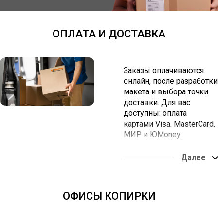
ОПЛАТА И ДОСТАВКА
Заказы оплачиваются
онлайн, после разработки
макета и выбора точки
доставки. Для вас
доступны: оплата
картами Visa, MasterCard,
МИР и ЮMoney.
Вы можете забрать заказ
в наших офисах или
оформить доставку в
любую точку России.
ОФИСЫ КОПИРКИ
Оплата онлайн из
любой точки мира.