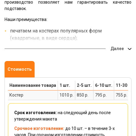
производство позволяет нам гарантировать качество
подставок.
Наши преимущества:
печатаем на костерах популярных форм
(квадратные, в виде сердца);
качественный экологичный материал на основе
пробкового дерева;
защитный слой МДФ дает четкий принт и защищает
от влаги;
Стоимость
яркая сублимация позволяет сделать долговечную
и сочную картинку;
Наименование товара
1 шт.
2-5 шт.
6-10 шт.
11-30 шт.
нанесем вашу символику или создадим дизайн
Костер
1010 р.
850 р.
795 р.
755 р.
сами;
печатаем костеры от 1шт., оптовым покупателям
скидки;
Срок изготовления:
на следующий день после
мощный онлайн-конструктор с готовыми макетами
утверждения макета
позволит вам самостоятельно создать костер мечты
Срочное изготовление:
до 10 шт. – в течение 3-х
;)
часов. При срочном изготовлении стоимость