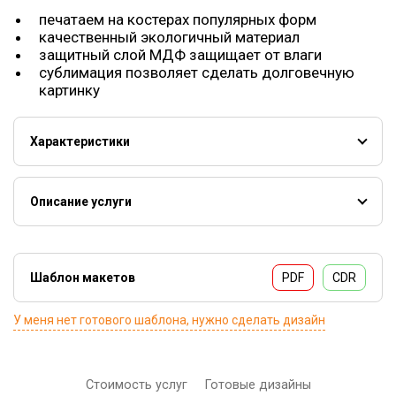
печатаем на костерах популярных форм
качественный экологичный материал
защитный слой МДФ защищает от влаги
сублимация позволяет сделать долговечную
картинку
Характеристики
Костеры
Вес
0.03 кг
Описание услуги
Материал
МДФ с пробковой основой
Костеры (от англ. coaster) или бирдекели (от нем.
bierdeckel) или другое наименование бирматы (англ.
Метод нанесения
Сублимация
beermat) - подставки под кружки, бокалы, пивные
Шаблон макетов
PDF
CDR
Сердце
93х93 мм
стаканы. Такие подставки используют не только для
того, чтобы сохранить мебель и повысить эстетику, но и
Область печати
Квадрат
94х94 мм
У меня нет готового шаблона, нужно сделать дизайн
как рекламные инструменты, повышающие лояльность
Круг
Ø 95 мм
клиентов.
Стоимость услуг
Готовые дизайны