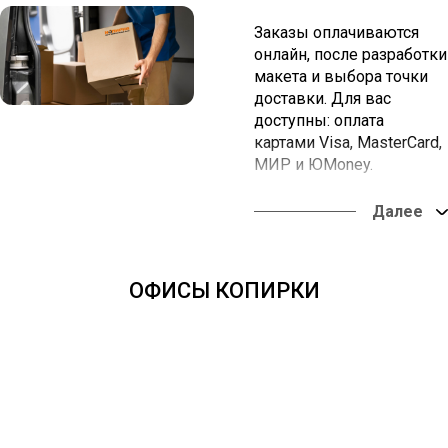
Заказы оплачиваются
онлайн, после разработки
макета и выбора точки
доставки. Для вас
доступны: оплата
картами Visa, MasterCard,
МИР и ЮMoney.
Вы можете забрать заказ
в наших офисах или
оформить доставку в
любую точку России.
ОФИСЫ КОПИРКИ
Оплата онлайн из
любой точки мира.
Доставка во все
регионы России - от
одних суток.