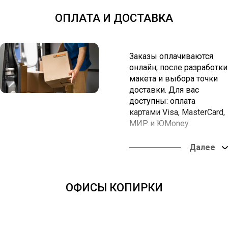
ОПЛАТА И ДОСТАВКА
Заказы оплачиваются
онлайн, после разработки
макета и выбора точки
доставки. Для вас
доступны: оплата
картами Visa, MasterCard,
МИР и ЮMoney.
Вы можете забрать заказ
в наших офисах или
оформить доставку в
любую точку России.
ОФИСЫ КОПИРКИ
Оплата онлайн из
любой точки мира.
Доставка во все