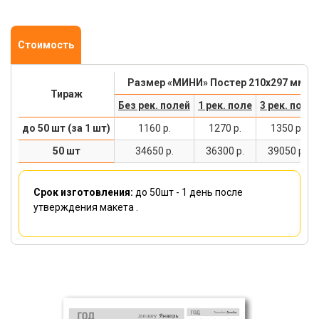
Календари настольные
Календари плакаты
Календари перекидные
Календари карманные
Календари магнитные
Стоимость
Размер «МИНИ» Постер 210х297 мм
Тираж
Без рек. полей
1 рек. поле
3 рек. поля
до 50 шт (за 1 шт)
1160 р.
1270 р.
1350 р.
50 шт
34650 р.
36300 р.
39050 р.
Срок изготовления:
до 50шт -
1 день
после
утверждения макета .