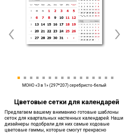
Previous
Next
1
2
3
4
5
6
7
8
9
10
11
12
13
14
15
16
МОНО «3 в 1» (297*207) серебристо-белый
Цветовые сетки для календарей
Предлагаем вашему вниманию готовые шаблоны
сеток для квартальных настенных календарей. Наши
дизайнеры подобрали для них самые ходовые
цветовые гаммы, которые смогут прекрасно