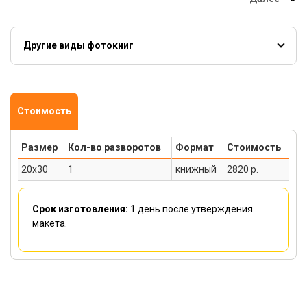
Другие виды фотокниг
Твердая обложка
Гибкая обложка
Полиграфические
книги
Обложка из кожзама
Гармошка
Стоимость
Размер
Кол-во разворотов
Формат
Стоимость
20x30
1
книжный
2820 р.
Срок изготовления:
1 день
после утверждения
макета.