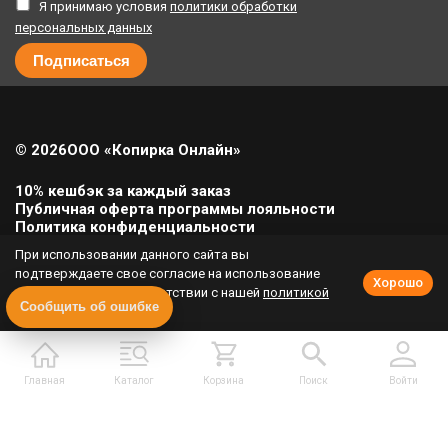
Я принимаю условия
политики обработки
персональных данных
© 2026
ООО «Копирка Онлайн»
10% кешбэк за каждый заказ
Публичная оферта программы лояльности
Политика конфиденциальности
Политика cookie
При использовании данного сайта вы
Урегулирование претензий
подтверждаете свое согласие на использование
Хорошо
cookie-файлов в соответствии с нашей
политикой
Полная версия сайта
Сообщить об ошибке
приватности
.
Главная
Каталог
Корзина
Поиск
Войти