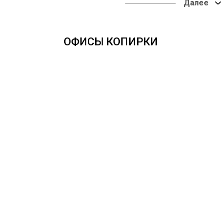
в наших офисах или
оформить доставку в
любую точку России.
ОФИСЫ КОПИРКИ
Оплата онлайн из
любой точки мира.
Доставка во все
регионы России - от
одних суток.