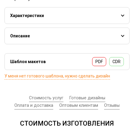
Характеристики
Стоимость УФ-печати на обложке 380 руб.
Разворот на 180°.
Описание
Макетирование:
Фотокнига-планшет идеально подойдет для
Размещение 1-го фото в макете — 25р/шт. В
поздравлений, юбилеев, приглашений и грамот. Ее
стоимость входит 3 правки, последующие
дизайн выполнен в модном стиле, листы сделаны из
Шаблон макетов
PDF
CDR
исправления оплачиваются отдельно
пластика, их удобно переворачивать и приятно держать
Индивидуальный дизайн одного разворота — 400р
в руках.
У меня нет готового шаблона, нужно сделать дизайн
Стоимость услуг
Готовые дизайны
Оплата и доставка
Оптовым клиентам
Отзывы
СТОИМОСТЬ ИЗГОТОВЛЕНИЯ