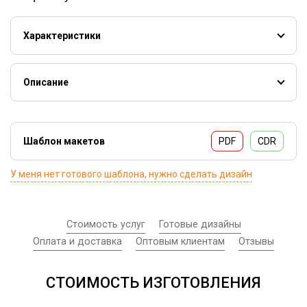
Характеристики
Стоимость УФ-печати на обложке 380 руб.
Разворот на 180°.
Описание
Макетирование:
Фотокнига-планшет идеально подойдет для
Размещение 1-го фото в макете — 25р/шт. В
поздравлений, юбилеев, приглашений и грамот. Ее
стоимость входит 3 правки, последующие
дизайн выполнен в модном стиле, листы сделаны из
Шаблон макетов
PDF
CDR
исправления оплачиваются отдельно
пластика, их удобно переворачивать и приятно держать
Индивидуальный дизайн одного разворота — 400р
в руках.
У меня нет готового шаблона, нужно сделать дизайн
Стоимость услуг
Готовые дизайны
Оплата и доставка
Оптовым клиентам
Отзывы
СТОИМОСТЬ ИЗГОТОВЛЕНИЯ