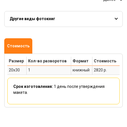
Другие виды фотокниг
Твердая обложка
Гибкая обложка
Полиграфические
книги
Обложка из кожзама
Гармошка
Стоимость
Размер
Кол-во разворотов
Формат
Стоимость
20x30
1
книжный
2820 р.
Срок изготовления:
1 день
после утверждения
макета.