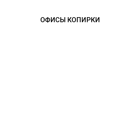
оформить доставку в
любую точку России.
ОФИСЫ КОПИРКИ
Оплата онлайн из
любой точки мира.
Доставка во все
регионы России - от
одних суток.