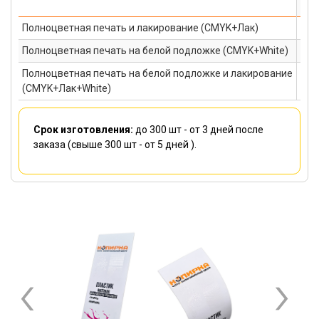
100
Полноцветная печать и лакирование (CMYK+Лак)
594
Полноцветная печать на белой подложке (CMYK+White)
675
Полноцветная печать на белой подложке и лакирование
796
(CMYK+Лак+White)
Срок изготовления:
до 300 шт -
от 3 дней
после
заказа (свыше 300 шт -
от 5 дней
).
Previous
Next