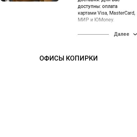
доступны: оплата
картами Visa, MasterCard,
МИР и ЮMoney.
Вы можете забрать заказ
в наших офисах или
оформить доставку в
любую точку России.
ОФИСЫ КОПИРКИ
Оплата онлайн из
любой точки мира.
Доставка во все
регионы России - от
одних суток.