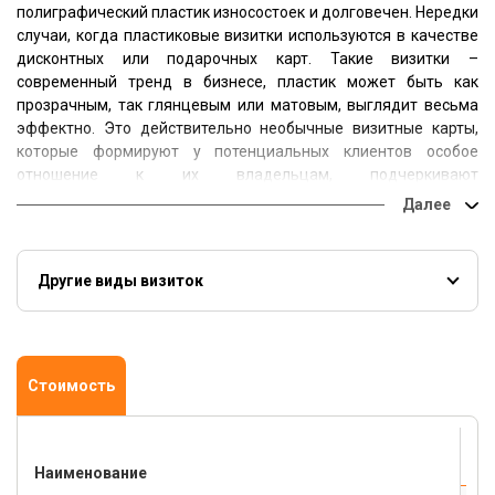
полиграфический пластик износостоек и долговечен. Нередки
случаи, когда пластиковые визитки используются в качестве
дисконтных или подарочных карт. Такие визитки –
современный тренд в бизнесе, пластик может быть как
прозрачным, так глянцевым или матовым, выглядит весьма
эффектно. Это действительно необычные визитные карты,
которые формируют у потенциальных клиентов особое
отношение к их владельцам, подчеркивают
индивидуальность и креативность.
У нас вы сможете заказать визитки из различных типов
пластика, в том числе и прозрачного. В качестве
Другие виды визиток
дополнительной обработки вы можете воспользоваться
выборочным УФ лакированием.
Визитки стандартные
Визитки на картоне
Визитки
УФ
Визитки с тиснением
Визитки офсетные
Визитки VIP
Стоимость
Наименование