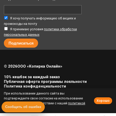
Я хочу получать информацию об акциях и
промокоды на почту
Я принимаю условия
политики обработки
персональных данных
© 2026
ООО «Копирка Онлайн»
10% кешбэк за каждый заказ
Публичная оферта программы лояльности
Политика конфиденциальности
Политика cookie
При использовании данного сайта вы
Урегулирование претензий
подтверждаете свое согласие на использование
Хорошо
cookie-файлов в соответствии с нашей
политикой
Полная версия сайта
Сообщить об ошибке
приватности
.