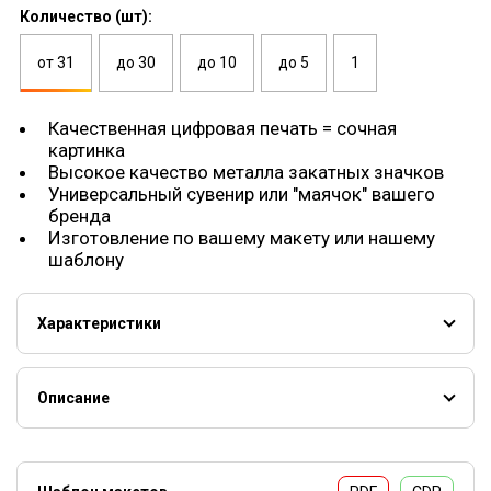
Количество (шт):
от 31
до 30
до 10
до 5
1
Качественная цифровая печать = сочная
картинка
Высокое качество металла закатных значков
Универсальный сувенир или "маячок" вашего
бренда
Изготовление по вашему макету или нашему
шаблону
Характеристики
Значки
Наименование
Размер
Описание
Круглый
Ø32 мм
Изготавливаем значки с индивидуальным дизайном.
Такие изделия помогут выделиться, станут отличным
Круглый
Ø58 мм
сувениром близким или интересным дополнением к