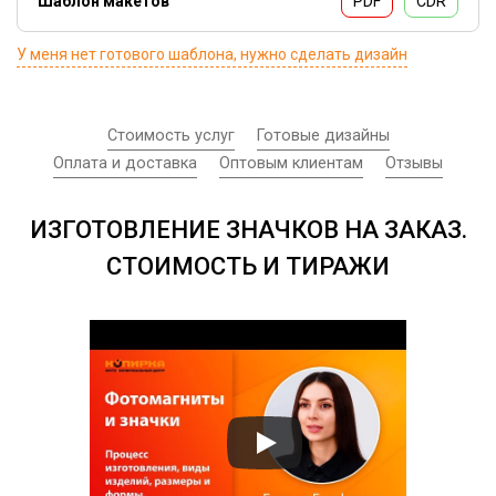
Шаблон макетов
PDF
CDR
Прямоугольный
70х25мм
тематическому подарку. А значок с логотипом компаний
повысит ее узнаваемость и прекрасно подойдет как
В форме сердца
53х57мм
У меня нет готового шаблона, нужно сделать дизайн
презент клиентам.
Материал
металл
Стоимость услуг
Готовые дизайны
Оплата и доставка
Оптовым клиентам
Отзывы
ИЗГОТОВЛЕНИЕ ЗНАЧКОВ НА ЗАКАЗ.
СТОИМОСТЬ И ТИРАЖИ