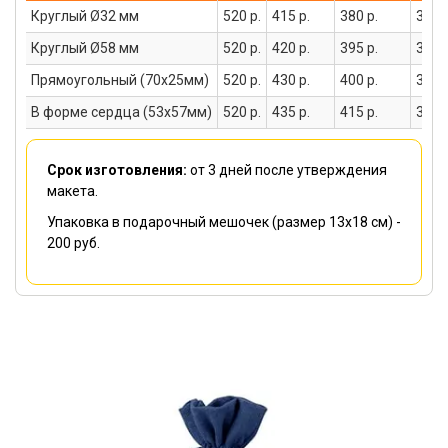
Круглый Ø32 мм
520 р.
415 р.
380 р.
380 р
Круглый Ø58 мм
520 р.
420 р.
395 р.
355 р
Прямоугольный (70х25мм)
520 р.
430 р.
400 р.
365 р
В форме сердца (53х57мм)
520 р.
435 р.
415 р.
375 р
Срок изготовления:
от 3 дней
после утверждения
макета.
Упаковка в подарочный мешочек (размер 13х18 см) -
200 руб.