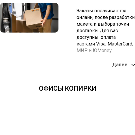
Заказы оплачиваются
онлайн, после разработки
макета и выбора точки
доставки. Для вас
доступны: оплата
картами Visa, MasterCard,
МИР и ЮMoney.
Вы можете забрать заказ
в наших офисах или
оформить доставку в
любую точку России.
ОФИСЫ КОПИРКИ
Оплата онлайн из
любой точки мира.
Доставка во все
регионы России - от
одних суток.