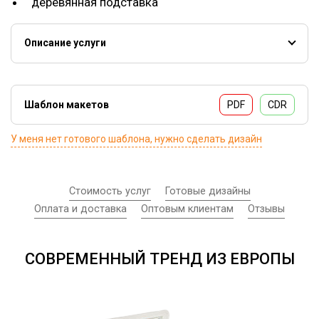
деревянная подставка
Описание услуги
“Трек на стекле” - тренд этого года, продолжающий
набирать все большую популярность. Представляет из
себя выбранную вами композицию, напечатанную на
Шаблон макетов
PDF
CDR
органическом стекле.
У меня нет готового шаблона, нужно сделать дизайн
Стоимость услуг
Готовые дизайны
Оплата и доставка
Оптовым клиентам
Отзывы
СОВРЕМЕННЫЙ ТРЕНД ИЗ ЕВРОПЫ