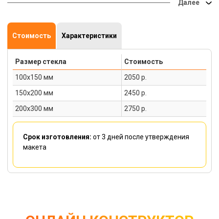
музыку и добавьте совместное фото;
для родителей;
друзей и знакомых;
Стоимость
Характеристики
да и начальнику такой подарить не стыдно (главное
подобрать правильную песню).
Размер стекла
Стоимость
Выбирайте песню, фото и размер изделия, остальное мы
сделаем сами!
100х150 мм
2050 р.
150х200 мм
2450 р.
200х300 мм
2750 р.
Срок изготовления:
от 3 дней
после утверждения
макета