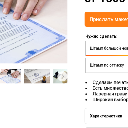
Прислать маке
Нужно сделать:
Штамп большой но
Штамп по оттиску
Next
Сделаем печать
Есть множество
Лазерная грави
Широкий выбор 
Характеристики
Штамп считается