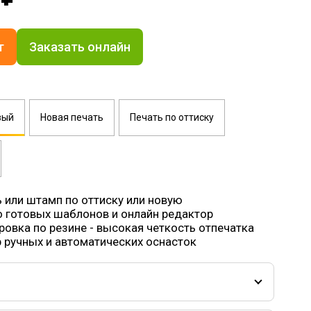
т
Заказать онлайн
вый
Новая печать
Печать по оттиску
 или штамп по оттиску или новую
 готовых шаблонов и онлайн редактор
ровка по резине - высокая четкость отпечатка
ручных и автоматических оснасток
 малым, если его размеры не более 50х20 мм