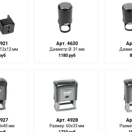
4921
Арт. 4630
Ар
 12х12 мм
Диаметр Ø: 31 мм
Диаме
руб
1180 руб
8
4927
Арт. 4928
Ар
0х40 мм
Размер: 60х33 мм
Разме
руб
1730 руб
1