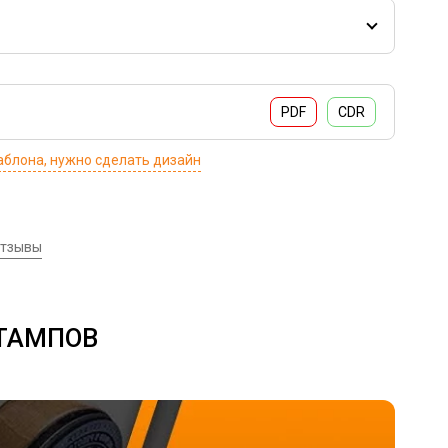
вую печать защитного элемента + 250 руб/1шт.
ческого или защитного элемента от 700 руб.
 неотъемлемый атрибут любого официального
иновой печати или штампа необходимо прибавить
веряющий его подлинность. Они широко используются
тки, пластиковая (обычная) входит в стоимость
неса, на них наносится логотип компании, наименование,
PDF
CDR
ельной подушки (синий, красный, черный цвет на
 регистрационный номер и другие реквизиты. Мы
е печати, как для небольших компаний, так и для
аблона, нужно сделать дизайн
. Предлагаем также оснастки: карманные,
итные.
тзывы
ШТАМПОВ