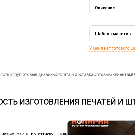
Добавление в но
Описание
Отрисовка графи
Печати и штампы -
К стоимости рез
документа, удосто
стоимость оснас
во всех сферах биз
Шаблон макетов
Стоимость штемп
юридический адрес,
выбор) - 540 руб.
изготавливаем любы
У меня нет готового ш
крупных корпораций
автоматические, эл
ость услуг
Готовые дизайны
Оплата и доставка
Оптовым клиентам
О
СТЬ ИЗГОТОВЛЕНИЯ ПЕЧАТЕЙ И 
новые, так и по оттиску. Наши